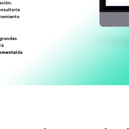
ación.
nsultoría
onamiento
 grandes
rá
umental
de