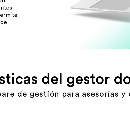
un
entos
permite
sde
sticas del gestor 
ware de gestión para asesorías y