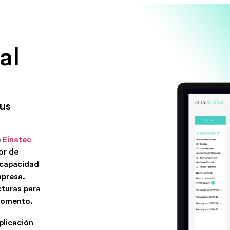
al
tus
e
Einatec
dor de
u capacidad
mpresa.
cturas para
 momento.
plicación