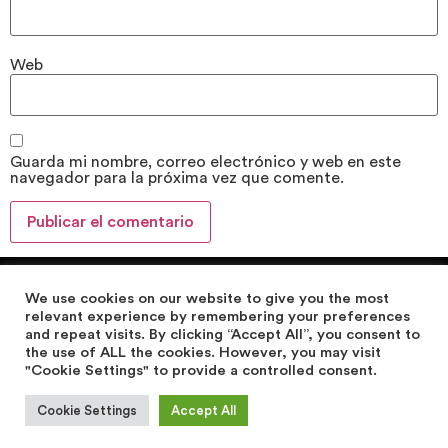
Web
Guarda mi nombre, correo electrónico y web en este
navegador para la próxima vez que comente.
We use cookies on our website to give you the most
relevant experience by remembering your preferences
and repeat visits. By clicking “Accept All”, you consent to
the use of ALL the cookies. However, you may visit
Design web by einagràfic >> Group Einatec Consulting
"Cookie Settings" to provide a controlled consent.
AVISO LEGAL
|
POLÍTICA DE PRIVACIDAD
|
POLÍTICA DE
Cookie Settings
Accept All
COOKIES