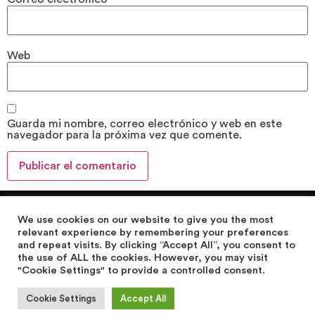
Web
Guarda mi nombre, correo electrónico y web en este
navegador para la próxima vez que comente.
We use cookies on our website to give you the most
relevant experience by remembering your preferences
and repeat visits. By clicking “Accept All”, you consent to
the use of ALL the cookies. However, you may visit
Design web by einagràfic >> Group Einatec Consulting
"Cookie Settings" to provide a controlled consent.
AVISO LEGAL
|
POLÍTICA DE PRIVACIDAD
|
POLÍTICA DE
Cookie Settings
Accept All
COOKIES